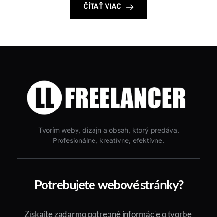
ČÍTAŤ VIAC
Tvorím weby, dizajn a obsah, ktorý predáva.
Profesionálne, kreatívne, efektívne.
Potrebujete  webové stránky?
Získajte zadarmo potrebné informácie o tvorbe 