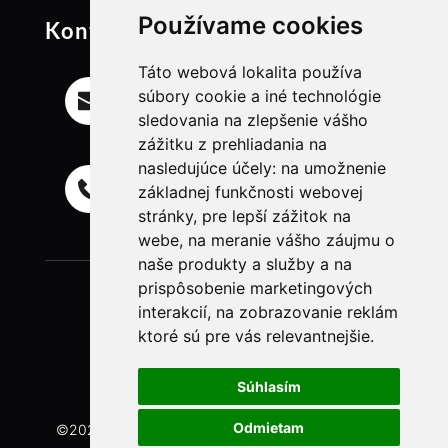
Používame cookies
Kontakt
Táto webová lokalita používa
Email
súbory cookie a iné technológie
info@ll-freelancer.com
sledovania na zlepšenie vášho
zážitku z prehliadania na
nasledujúce účely:
na umožnenie
Mobil
základnej funkčnosti webovej
+421 944 718 835
stránky
,
pre lepší zážitok na
webe
,
na meranie vášho záujmu o
naše produkty a služby a na
prispôsobenie marketingových
interakcií
,
na zobrazovanie reklám
ktoré sú pre vás relevantnejšie
.
Súhlasím
Odmietam
©2024-2026 ll-freelancer.com | 
GDPR
 | 
Obchodné 