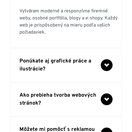
Vytváram moderné a responzívne firemné 
weby, osobné portfólia, blogy a e-shopy. Každý 
web je prispôsobený na mieru podľa vašich 
požiadaviek.
Ponúkate aj grafické práce a 
ilustrácie?
Áno, poskytujem profesionálny grafický dizajn, 
Ako prebieha tvorba webových 
tvorbu loga, vizitiek, bannerov, ilustrácií a 
ďalších vizuálnych materiálov na podporu 
stránok?
vašej značky.
Najskôr preberiem vaše požiadavky a ciele. 
Môžete mi pomôcť s reklamou 
Potom pripravím návrh dizajnu a funkčnosti. 