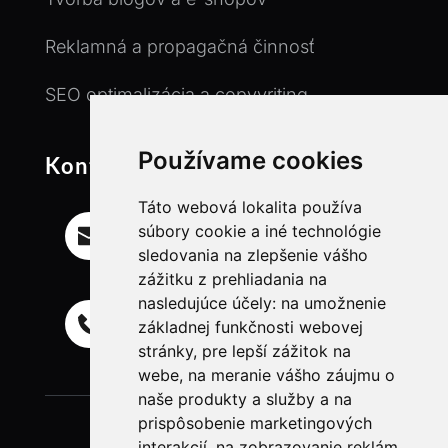
Reklamná a propagačná činnosť
SEO optimalizácia a copyvriting
Používame cookies
Kontakt
Táto webová lokalita používa
Email
súbory cookie a iné technológie
info@ll-freelancer.com
sledovania na zlepšenie vášho
zážitku z prehliadania na
nasledujúce účely:
na umožnenie
Mobil
základnej funkčnosti webovej
+421 944 718 835
stránky
,
pre lepší zážitok na
webe
,
na meranie vášho záujmu o
naše produkty a služby a na
prispôsobenie marketingových
interakcií
,
na zobrazovanie reklám