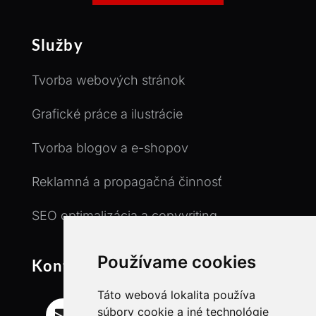
Služby
Tvorba webových stránok
Grafické práce a ilustrácie
Tvorba blogov a e-shopov
Reklamná a propagačná činnosť
SEO optimalizácia a copyvriting
Používame cookies
Kontakt
Táto webová lokalita používa
Email
súbory cookie a iné technológie