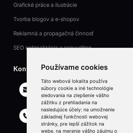
Grafické práce a ilustrácie
Tvorba blogov a e-shopov
Reklamná a propagačná činnosť
SEO optimalizácia a copyvriting
Používame cookies
Kontakt
Táto webová lokalita používa
Email
súbory cookie a iné technológie
info@ll-freelancer.com
sledovania na zlepšenie vášho
zážitku z prehliadania na
nasledujúce účely:
na umožnenie
Mobil
základnej funkčnosti webovej
+421 944 718 835
stránky
,
pre lepší zážitok na
webe
,
na meranie vášho záujmu o