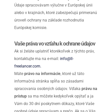
Údaje spracovávam výlučne v Európskej únii 
alebo v krajinách, ktoré zabezpečujú primeranú 
úroveň ochrany na základe rozhodnutia 
Európskej komisie.
Vaše práva vo vzťahu k ochrane údajov
Ak si želáte uplatniť ktorékoľvek z týchto práv, 
kontaktujte ma na e-mail: 
info@ll-
freelancer.com.
Máte 
právo na informácie
, ktoré už táto 
informačná stránka spĺňa so zásadami 
spracovania osobných údajov. Vďaka 
právu na 
prístup
 sa ma môžete kedykoľvek opýtať a ja 
Vám do 30 dní poskytnem dôkazy, ktoré Vaše 
osobné údaje spracúvam a prečo. Ak sa o Vás 